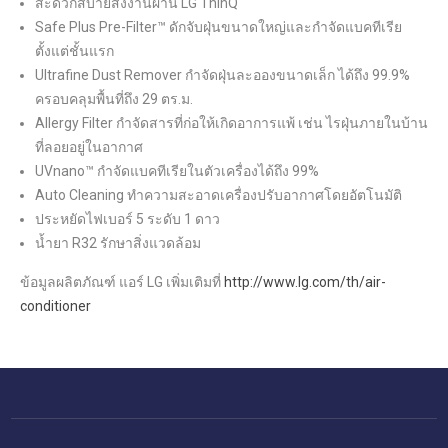
สะดวกสบายสั่งงานผ่าน LG ThinQ
Safe Plus Pre-Filter™ ดักจับฝุ่นขนาดใหญ่และกำจัดแบคทีเรีย
ตั้งแต่ชั้นแรก
Ultrafine Dust Remover กำจัดฝุ่นละอองขนาดเล็ก ได้ถึง 99.9%
ครอบคลุมพื้นที่ถึง 29 ตร.ม.
Allergy Filter กำจัดสารที่ก่อให้เกิดอาการแพ้ เช่น ไรฝุ่นภายในบ้าน
ที่ลอยอยู่ในอากาศ
UVnano™ กำจัดแบคทีเรียในตัวเครื่องได้ถึง 99%
Auto Cleaning ทำความสะอาดเครื่องปรับอากาศโดยอัตโนมัติ
ประหยัดไฟเบอร์ 5 ระดับ 1 ดาว
น้ำยา R32 รักษาสิ่งแวดล้อม
ข้อมูลผลิตภัณฑ์ แอร์ LG เพิ่มเติมที่
http://www.lg.com/th/air-
conditioner